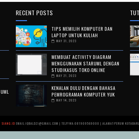
RECENT POSTS
TUT
TIPS MEMILIH KOMPUTER DAN
LAPTOP UNTUK KULIAH
MAY 31, 2023
MEMBUAT ACTIVITY DIAGRAM
MENGGUNAKAN STARUML DENGAN
STUDIKASUS TOKO ONLINE
MAY 21, 2023
KENALAN DULU DENGAN BAHASA
 UML
PEMROGRAMAN KOMPUTER YUK
MAY 14, 2023
| SIANG.ID
EMAIL:IQBALDZI@GMAIL.COM | TELP/WA:081909569000 | ALAMAT:PERUM KOTABARU 